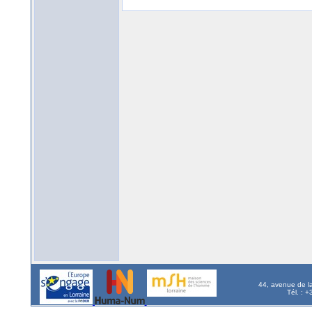
44, avenue de l
Tél. : 