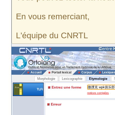
En vous remerciant,
L'équipe du CNRTL
Accueil
Portail lexical
Corpus
Lexique
Morphologie
Lexicographie
Etymologie
Entrez une forme
TLFi
notices corrigées
Erreur