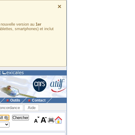
×
e nouvelle version au
1er
ablettes, smartphones) et inclut
Outils
Contact
oncordance
Aide