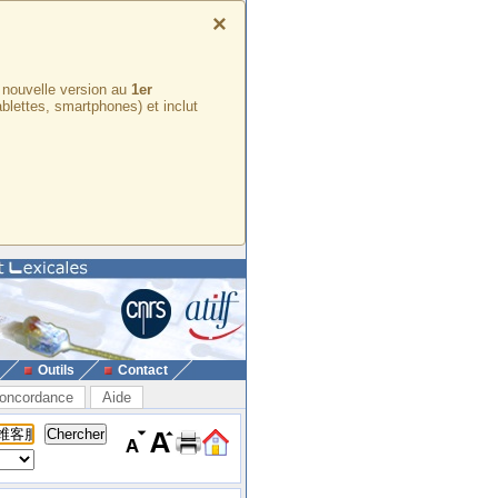
×
e nouvelle version au
1er
ablettes, smartphones) et inclut
Outils
Contact
oncordance
Aide