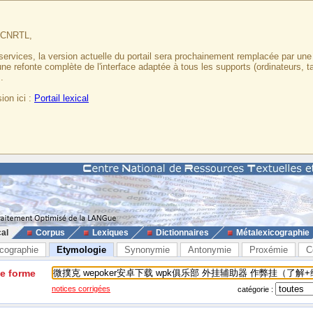
u CNRTL,
services, la version actuelle du portail sera prochainement remplacée par un
 une refonte complète de l'interface adaptée à tous les supports (ordinateurs, t
.
ion ici :
Portail lexical
cal
Corpus
Lexiques
Dictionnaires
Métalexicographie
cographie
Etymologie
Synonymie
Antonymie
Proxémie
C
ne forme
notices corrigées
catégorie :