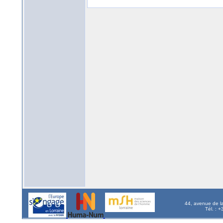
44, avenue de l
Tél. : 