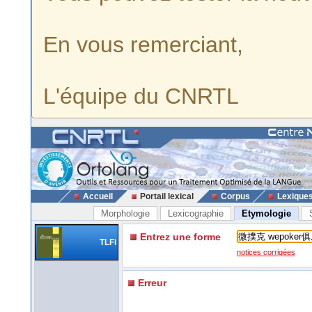
En vous remerciant,
L'équipe du CNRTL
Accueil
Portail lexical
Corpus
Lexique
Morphologie
Lexicographie
Etymologie
Entrez une forme
TLFi
notices corrigées
Erreur