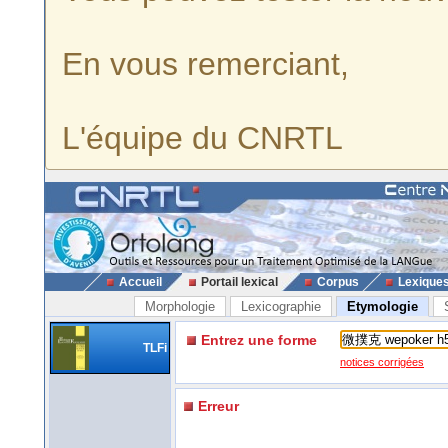
En vous remerciant,
L'équipe du CNRTL
Accueil
Portail lexical
Corpus
Lexique
Morphologie
Lexicographie
Etymologie
Entrez une forme
TLFi
notices corrigées
Erreur