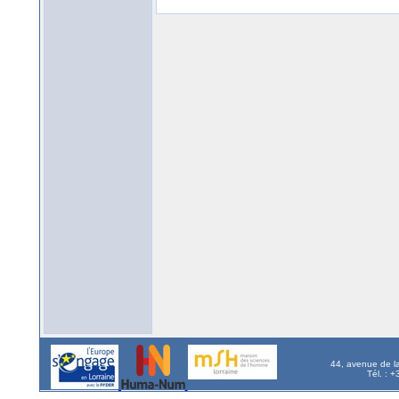
44, avenue de l
Tél. : 