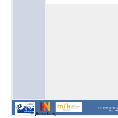
44, avenue de l
Tél. : 