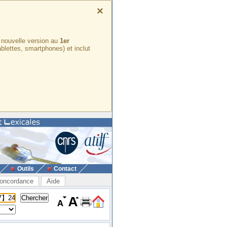
×
e nouvelle version au
1er
ablettes, smartphones) et inclut
Outils
Contact
oncordance
Aide