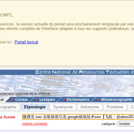
u CNRTL,
services, la version actuelle du portail sera prochainement remplacée par un
 une refonte complète de l'interface adaptée à tous les supports (ordinateurs, t
.
ion ici :
Portail lexical
cal
Corpus
Lexiques
Dictionnaires
Métalexicographie
cographie
Etymologie
Synonymie
Antonymie
Proxémie
C
ne forme
notices corrigées
catégorie :