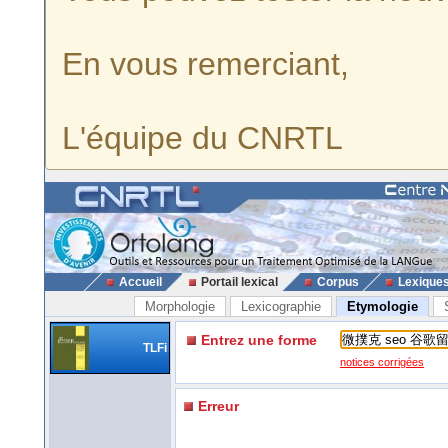
En vous remerciant,
L'équipe du CNRTL
Accueil
Portail lexical
Corpus
Lexique
Morphologie
Lexicographie
Etymologie
Entrez une forme
TLFi
notices corrigées
Erreur