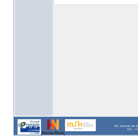
44, avenue de l
Tél. : 