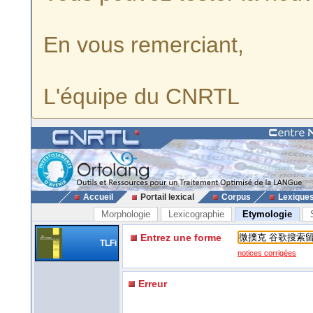
En vous remerciant,
L'équipe du CNRTL
Accueil
Portail lexical
Corpus
Lexique
Morphologie
Lexicographie
Etymologie
Entrez une forme
TLFi
notices corrigées
Erreur