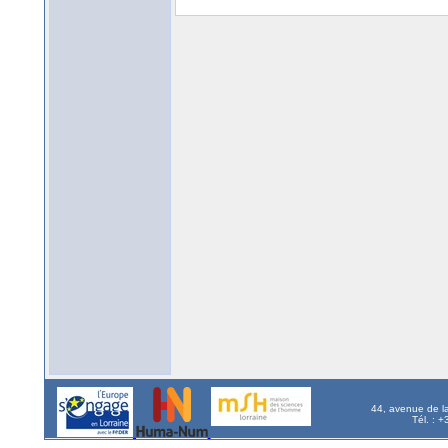
44, avenue de l
Tél. : 