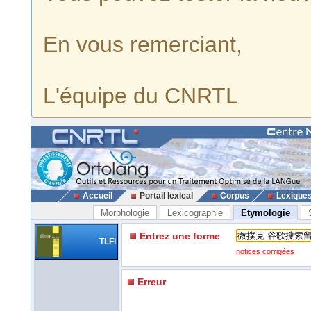
En vous remerciant,
L'équipe du CNRTL
Accueil
Portail lexical
Corpus
Lexique
Morphologie
Lexicographie
Etymologie
Entrez une forme
TLFi
notices corrigées
Erreur