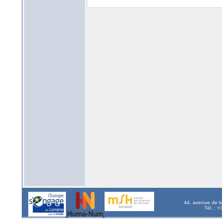
44, avenue de l
Tél. : 