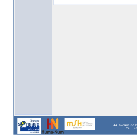
44, avenue de l
Tél. : 