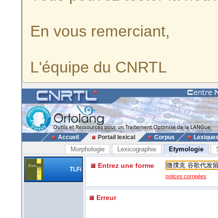
En vous remerciant,
L'équipe du CNRTL
Accueil
Portail lexical
Corpus
Lexique
Morphologie
Lexicographie
Etymologie
Entrez une forme
TLFi
notices corrigées
Erreur