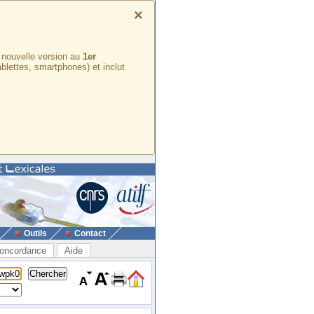
×
e nouvelle version au
1er
ablettes, smartphones) et inclut
Outils
Contact
oncordance
Aide