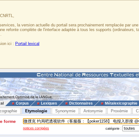
u CNRTL,
services, la version actuelle du portail sera prochainement remplacée par un
 une refonte complète de l'interface adaptée à tous les supports (ordinateurs, t
.
ion ici :
Portail lexical
cal
Corpus
Lexiques
Dictionnaires
Métalexicographie
cographie
Etymologie
Synonymie
Antonymie
Proxémie
C
ne forme
notices corrigées
catégorie :