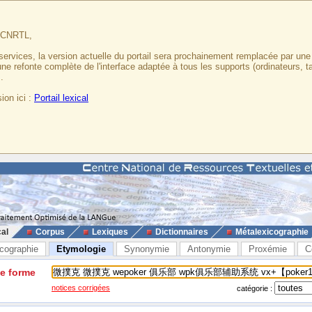
u CNRTL,
services, la version actuelle du portail sera prochainement remplacée par un
 une refonte complète de l'interface adaptée à tous les supports (ordinateurs, t
.
ion ici :
Portail lexical
cal
Corpus
Lexiques
Dictionnaires
Métalexicographie
cographie
Etymologie
Synonymie
Antonymie
Proxémie
C
ne forme
notices corrigées
catégorie :