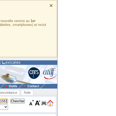
×
e nouvelle version au
1er
ablettes, smartphones) et inclut
Outils
Contact
oncordance
Aide