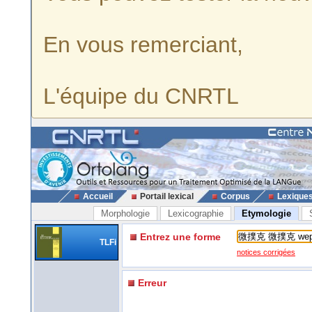
En vous remerciant,
L'équipe du CNRTL
Accueil
Portail lexical
Corpus
Lexique
Morphologie
Lexicographie
Etymologie
Entrez une forme
TLFi
notices corrigées
Erreur