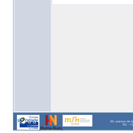
44, avenue de l
Tél. : 