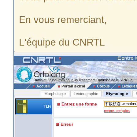
En vous remerciant,
L'équipe du CNRTL
Accueil
Portail lexical
Corpus
Lexique
Morphologie
Lexicographie
Etymologie
Entrez une forme
TLFi
notices corrigées
Erreur