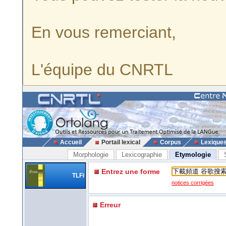
En vous remerciant,
L'équipe du CNRTL
Accueil
Portail lexical
Corpus
Lexique
Morphologie
Lexicographie
Etymologie
Entrez une forme
TLFi
notices corrigées
Erreur