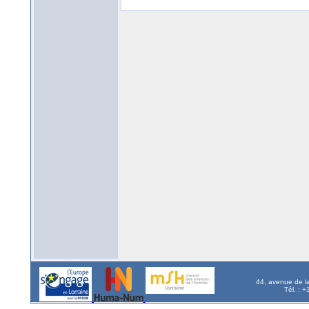
44, avenue de l
Tél. : 