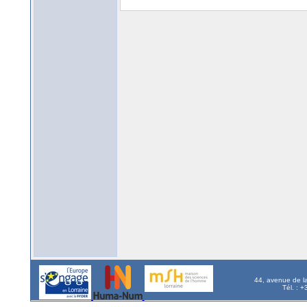
44, avenue de l
Tél. : 