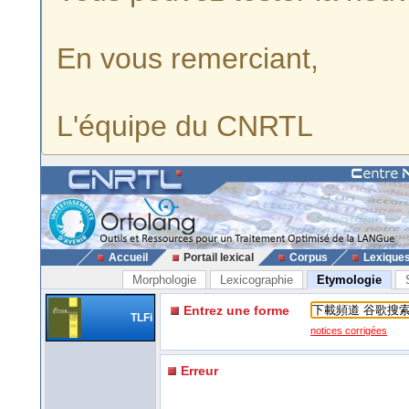
En vous remerciant,
L'équipe du CNRTL
Accueil
Portail lexical
Corpus
Lexique
Morphologie
Lexicographie
Etymologie
Entrez une forme
TLFi
notices corrigées
Erreur