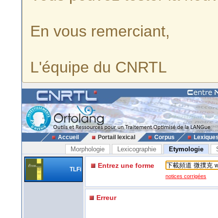
En vous remerciant,
L'équipe du CNRTL
Accueil
Portail lexical
Corpus
Lexique
Morphologie
Lexicographie
Etymologie
Entrez une forme
TLFi
notices corrigées
Erreur