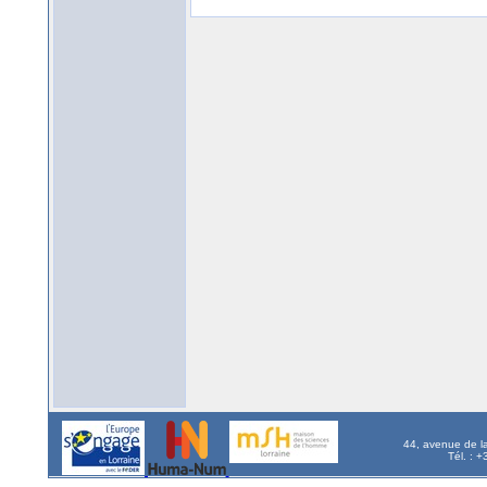
44, avenue de l
Tél. : 