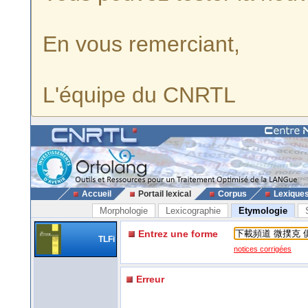
En vous remerciant,
L'équipe du CNRTL
Accueil
Portail lexical
Corpus
Lexique
Morphologie
Lexicographie
Etymologie
Entrez une forme
TLFi
notices corrigées
Erreur