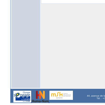
44, avenue de l
Tél. : 