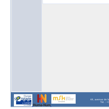
44, avenue de l
Tél. : 