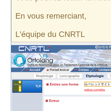
En vous remerciant,
L'équipe du CNRTL
Accueil
Portail lexical
Corpus
Lexique
Morphologie
Lexicographie
Etymologie
Entrez une forme
TLFi
notices corrigées
Erreur