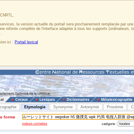
u CNRTL,
services, la version actuelle du portail sera prochainement remplacée par un
 une refonte complète de l'interface adaptée à tous les supports (ordinateurs, t
.
ion ici :
Portail lexical
cal
Corpus
Lexiques
Dictionnaires
Métalexicographie
cographie
Etymologie
Synonymie
Antonymie
Proxémie
C
ne forme
notices corrigées
catégorie :