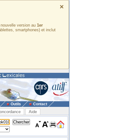
×
e nouvelle version au
1er
ablettes, smartphones) et inclut
Outils
Contact
oncordance
Aide