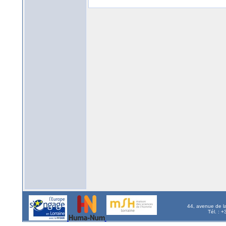
44, avenue de l
Tél. : 