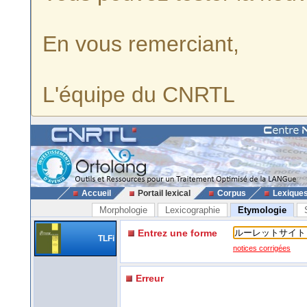
En vous remerciant,
L'équipe du CNRTL
Accueil
Portail lexical
Corpus
Lexique
Morphologie
Lexicographie
Etymologie
Entrez une forme
TLFi
notices corrigées
Erreur