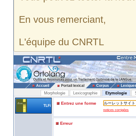
En vous remerciant,
L'équipe du CNRTL
Accueil
Portail lexical
Corpus
Lexique
Morphologie
Lexicographie
Etymologie
Entrez une forme
TLFi
notices corrigées
Erreur