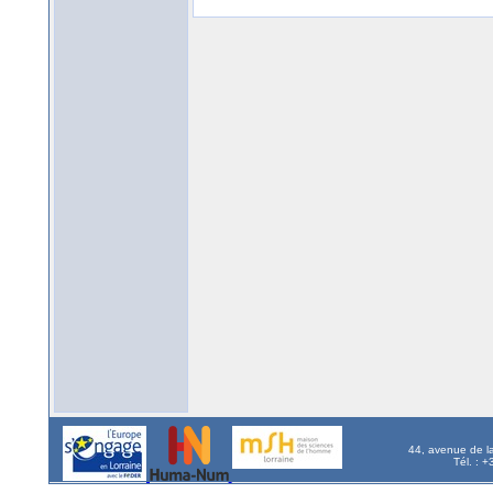
44, avenue de l
Tél. : 