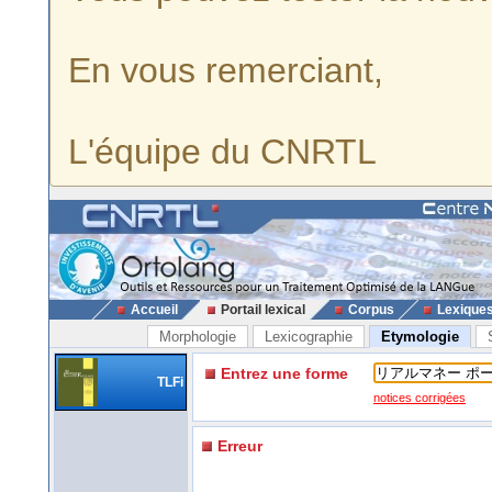
En vous remerciant,
L'équipe du CNRTL
Accueil
Portail lexical
Corpus
Lexique
Morphologie
Lexicographie
Etymologie
Entrez une forme
TLFi
notices corrigées
Erreur