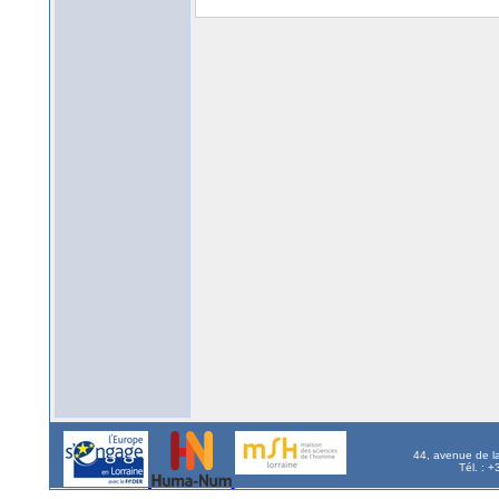
44, avenue de l
Tél. : 