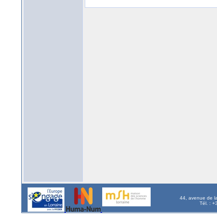
44, avenue de l
Tél. : 