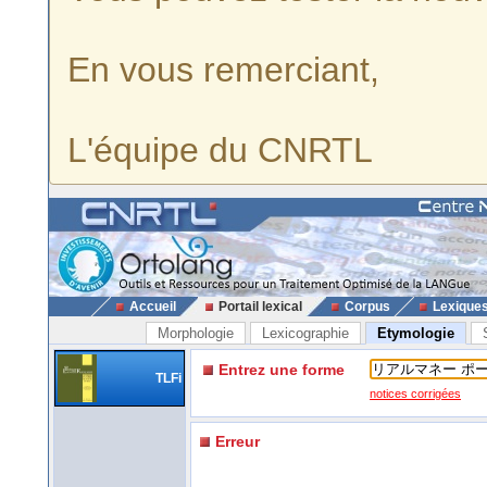
En vous remerciant,
L'équipe du CNRTL
Accueil
Portail lexical
Corpus
Lexique
Morphologie
Lexicographie
Etymologie
Entrez une forme
TLFi
notices corrigées
Erreur