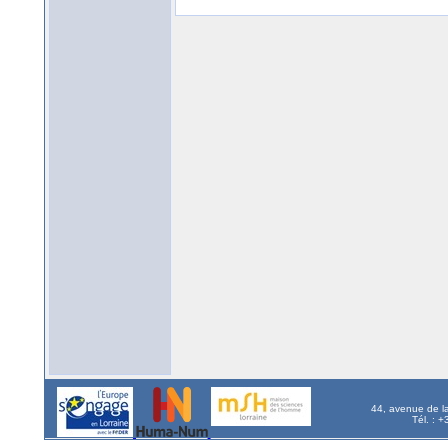
44, avenue de l
Tél. : 