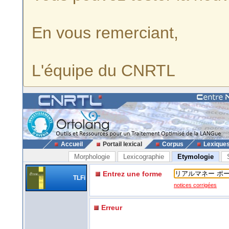
En vous remerciant,
L'équipe du CNRTL
Accueil
Portail lexical
Corpus
Lexique
Morphologie
Lexicographie
Etymologie
Entrez une forme
TLFi
notices corrigées
Erreur