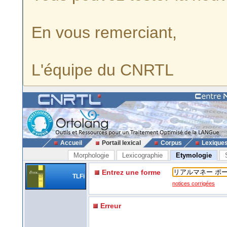
En vous remerciant,
L'équipe du CNRTL
Accueil
Portail lexical
Corpus
Lexique
Morphologie
Lexicographie
Etymologie
Entrez une forme
TLFi
notices corrigées
Erreur