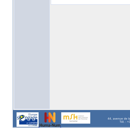
44, avenue de l
Tél. : 