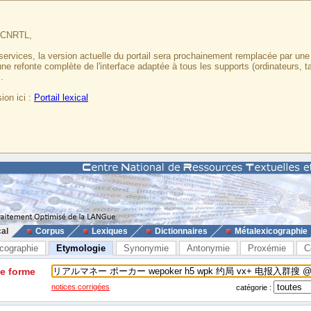
u CNRTL,
services, la version actuelle du portail sera prochainement remplacée par un
 une refonte complète de l'interface adaptée à tous les supports (ordinateurs, t
.
ion ici :
Portail lexical
cal
Corpus
Lexiques
Dictionnaires
Métalexicographie
cographie
Etymologie
Synonymie
Antonymie
Proxémie
C
ne forme
notices corrigées
catégorie :