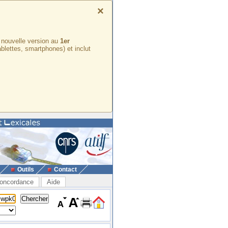
×
e nouvelle version au
1er
ablettes, smartphones) et inclut
Outils
Contact
oncordance
Aide