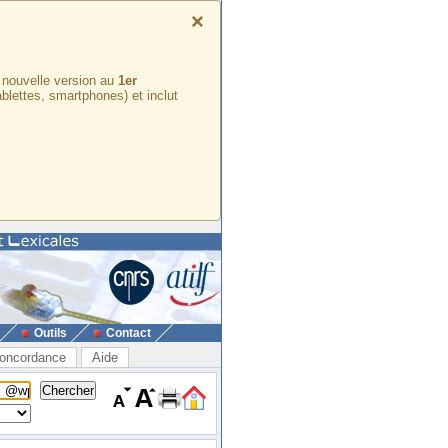
×
e nouvelle version au
1er
ablettes, smartphones) et inclut
Outils
Contact
oncordance
Aide