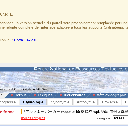
u CNRTL,
services, la version actuelle du portail sera prochainement remplacée par un
 une refonte complète de l'interface adaptée à tous les supports (ordinateurs, t
.
ion ici :
Portail lexical
cal
Corpus
Lexiques
Dictionnaires
Métalexicographie
cographie
Etymologie
Synonymie
Antonymie
Proxémie
C
ne forme
notices corrigées
catégorie :