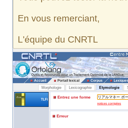
En vous remerciant,
L'équipe du CNRTL
Accueil
Portail lexical
Corpus
Lexique
Morphologie
Lexicographie
Etymologie
Entrez une forme
TLFi
notices corrigées
Erreur