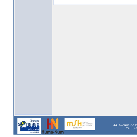
44, avenue de l
Tél. : 