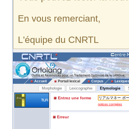
En vous remerciant,
L'équipe du CNRTL
Accueil
Portail lexical
Corpus
Lexique
Morphologie
Lexicographie
Etymologie
Entrez une forme
TLFi
notices corrigées
Erreur