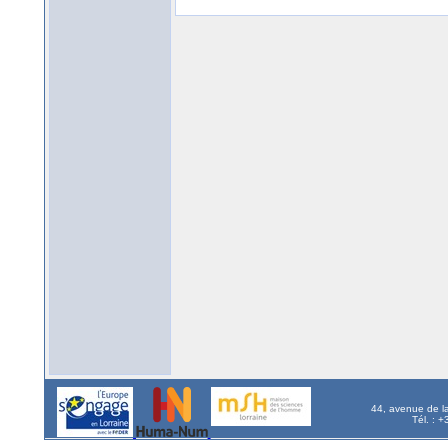
44, avenue de l
Tél. : 