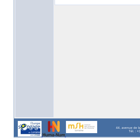
44, avenue de l
Tél. : 