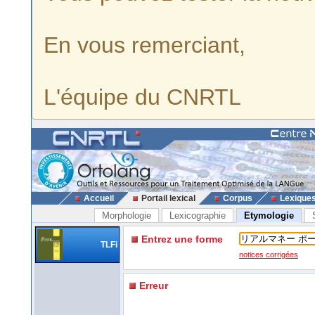
En vous remerciant,
L'équipe du CNRTL
Accueil
Portail lexical
Corpus
Lexique
Morphologie
Lexicographie
Etymologie
Entrez une forme
TLFi
notices corrigées
Erreur