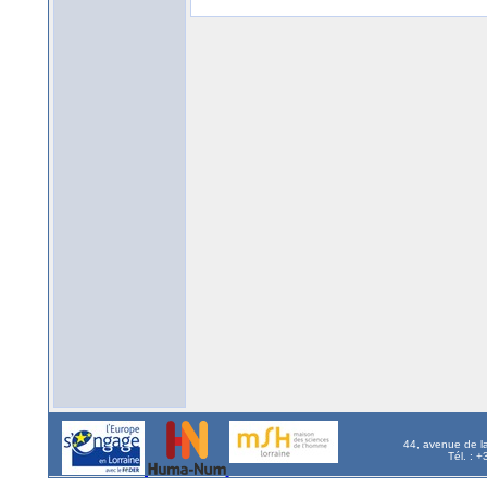
44, avenue de l
Tél. : 