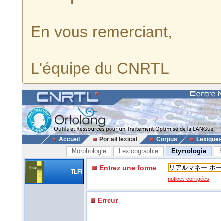
En vous remerciant,
L'équipe du CNRTL
Accueil
Portail lexical
Corpus
Lexique
Morphologie
Lexicographie
Etymologie
Entrez une forme
TLFi
notices corrigées
Erreur