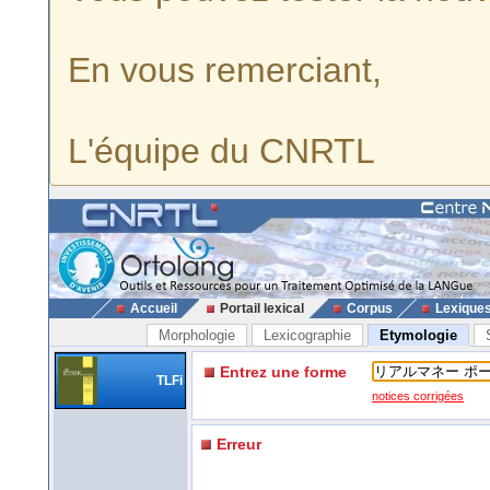
En vous remerciant,
L'équipe du CNRTL
Accueil
Portail lexical
Corpus
Lexique
Morphologie
Lexicographie
Etymologie
Entrez une forme
TLFi
notices corrigées
Erreur