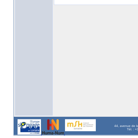
44, avenue de l
Tél. : 