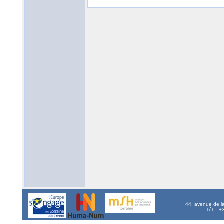
44, avenue de l
Tél. : 