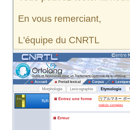
En vous remerciant,
L'équipe du CNRTL
Accueil
Portail lexical
Corpus
Lexique
Morphologie
Lexicographie
Etymologie
Entrez une forme
TLFi
notices corrigées
Erreur