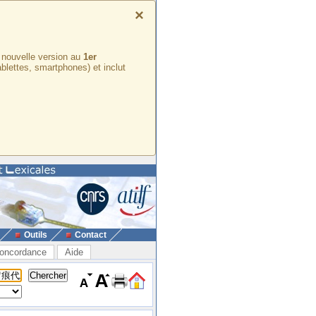
×
e nouvelle version au
1er
ablettes, smartphones) et inclut
Outils
Contact
oncordance
Aide