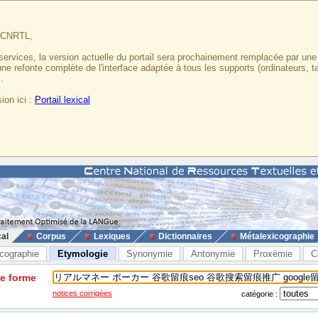
u CNRTL,
services, la version actuelle du portail sera prochainement remplacée par un
 une refonte complète de l'interface adaptée à tous les supports (ordinateurs, t
.
ion ici :
Portail lexical
cal
Corpus
Lexiques
Dictionnaires
Métalexicographie
cographie
Etymologie
Synonymie
Antonymie
Proxémie
C
ne forme
notices corrigées
catégorie :