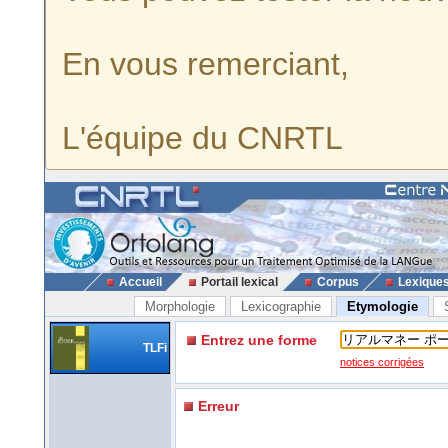
En vous remerciant,
L'équipe du CNRTL
Accueil
Portail lexical
Corpus
Lexique
Morphologie
Lexicographie
Etymologie
Entrez une forme
TLFi
notices corrigées
Erreur