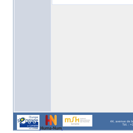
44, avenue de l
Tél. : 