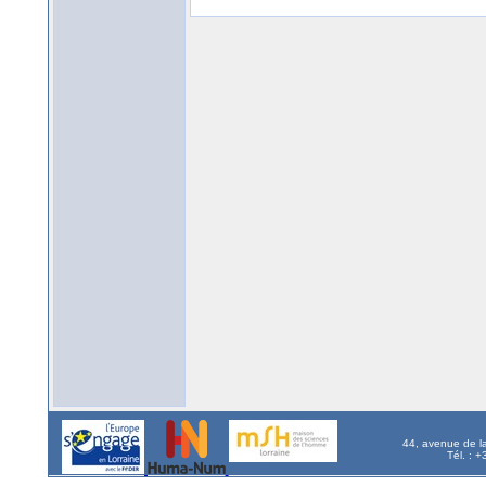
44, avenue de l
Tél. : 