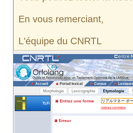
En vous remerciant,
L'équipe du CNRTL
Accueil
Portail lexical
Corpus
Lexique
Morphologie
Lexicographie
Etymologie
Entrez une forme
TLFi
notices corrigées
Erreur