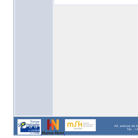
44, avenue de l
Tél. : 