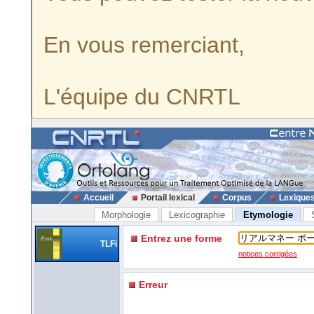
En vous remerciant,
L'équipe du CNRTL
Accueil
Portail lexical
Corpus
Lexique
Morphologie
Lexicographie
Etymologie
Entrez une forme
TLFi
notices corrigées
Erreur