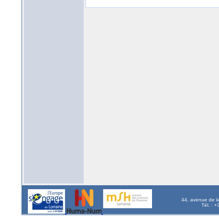
44, avenue de l
Tél. : 