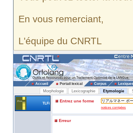
En vous remerciant,
L'équipe du CNRTL
Accueil
Portail lexical
Corpus
Lexique
Morphologie
Lexicographie
Etymologie
Entrez une forme
TLFi
notices corrigées
Erreur