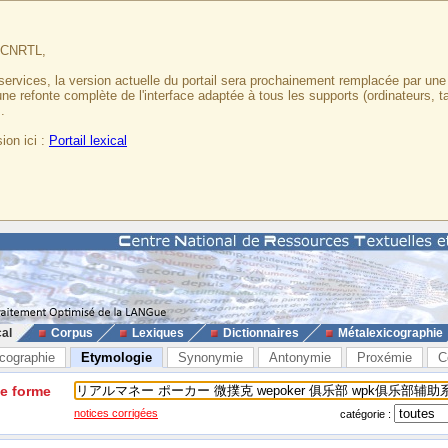
u CNRTL,
services, la version actuelle du portail sera prochainement remplacée par un
 une refonte complète de l'interface adaptée à tous les supports (ordinateurs, t
.
ion ici :
Portail lexical
cal
Corpus
Lexiques
Dictionnaires
Métalexicographie
cographie
Etymologie
Synonymie
Antonymie
Proxémie
C
ne forme
notices corrigées
catégorie :