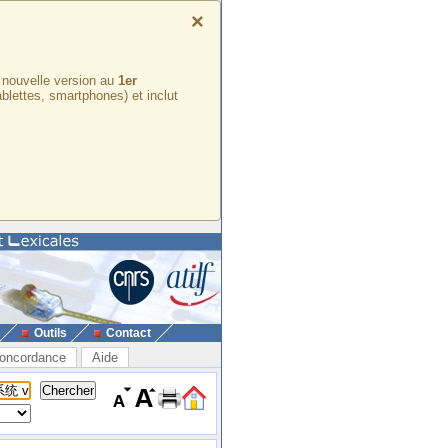
×
e nouvelle version au
1er
ablettes, smartphones) et inclut
Outils
Contact
oncordance
Aide