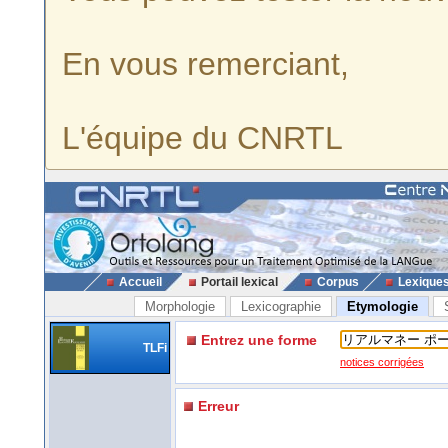
En vous remerciant,
L'équipe du CNRTL
Accueil
Portail lexical
Corpus
Lexique
Morphologie
Lexicographie
Etymologie
Entrez une forme
TLFi
notices corrigées
Erreur