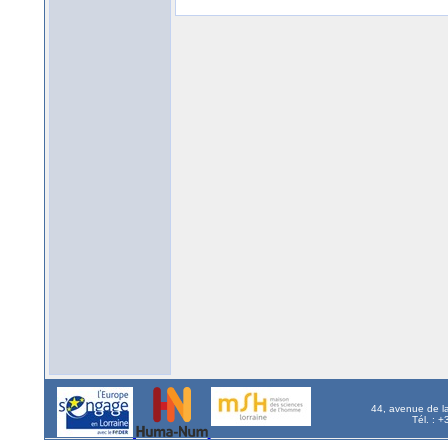
44, avenue de l
Tél. : 