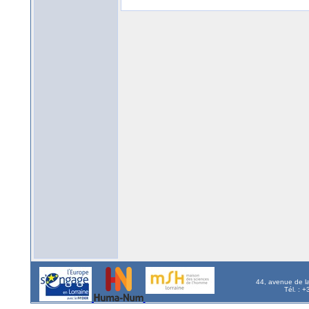
44, avenue de l
Tél. : 