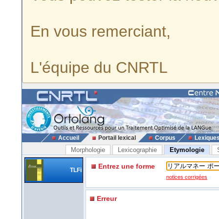
En vous remerciant,
L'équipe du CNRTL
Accueil
Portail lexical
Corpus
Lexique
Morphologie
Lexicographie
Etymologie
Entrez une forme
TLFi
notices corrigées
Erreur