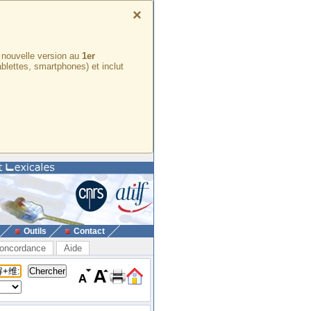
×
e nouvelle version au
1er
ablettes, smartphones) et inclut
Outils
Contact
oncordance
Aide