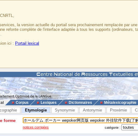
u CNRTL,
services, la version actuelle du portail sera prochainement remplacée par un
 une refonte complète de l'interface adaptée à tous les supports (ordinateurs, t
.
ion ici :
Portail lexical
cal
Corpus
Lexiques
Dictionnaires
Métalexicographie
cographie
Etymologie
Synonymie
Antonymie
Proxémie
C
ne forme
notices corrigées
catégorie :