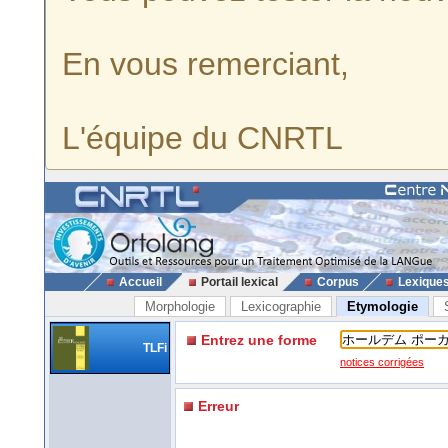
En vous remerciant,
L'équipe du CNRTL
Accueil
Portail lexical
Corpus
Lexique
Morphologie
Lexicographie
Etymologie
Entrez une forme
TLFi
notices corrigées
Erreur