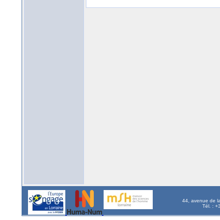
44, avenue de l
Tél. : 