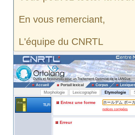
En vous remerciant,
L'équipe du CNRTL
Accueil
Portail lexical
Corpus
Lexique
Morphologie
Lexicographie
Etymologie
Entrez une forme
TLFi
notices corrigées
Erreur