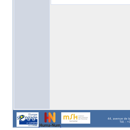
44, avenue de l
Tél. : 