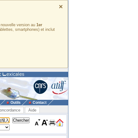
×
e nouvelle version au
1er
ablettes, smartphones) et inclut
Outils
Contact
oncordance
Aide