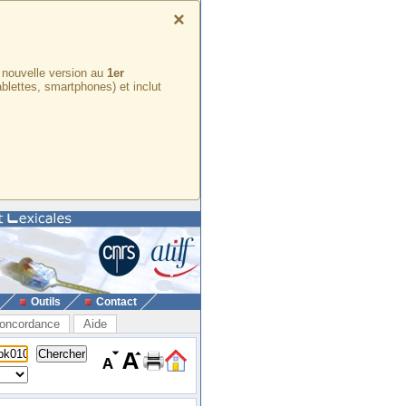
×
e nouvelle version au
1er
ablettes, smartphones) et inclut
Outils
Contact
oncordance
Aide