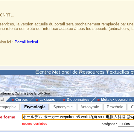
u CNRTL,
services, la version actuelle du portail sera prochainement remplacée par un
 une refonte complète de l'interface adaptée à tous les supports (ordinateurs, t
.
ion ici :
Portail lexical
cal
Corpus
Lexiques
Dictionnaires
Métalexicographie
cographie
Etymologie
Synonymie
Antonymie
Proxémie
C
ne forme
notices corrigées
catégorie :