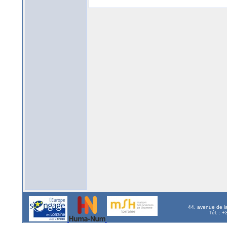
44, avenue de l
Tél. : 