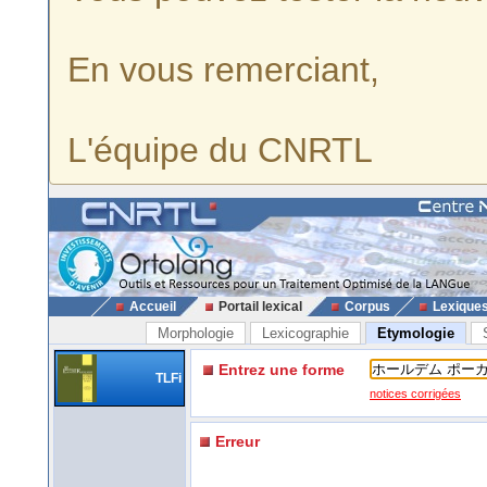
En vous remerciant,
L'équipe du CNRTL
Accueil
Portail lexical
Corpus
Lexique
Morphologie
Lexicographie
Etymologie
Entrez une forme
TLFi
notices corrigées
Erreur