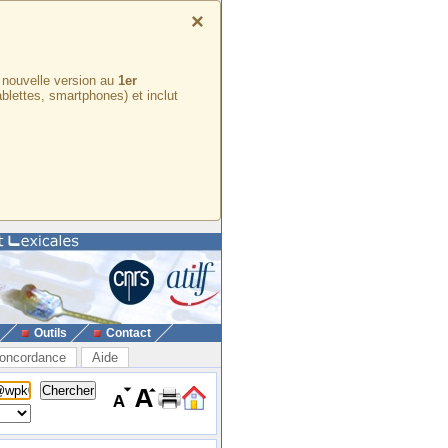
×
e nouvelle version au
1er
ablettes, smartphones) et inclut
Outils
Contact
oncordance
Aide