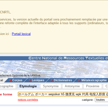
u CNRTL,
services, la version actuelle du portail sera prochainement remplacée par un
 une refonte complète de l'interface adaptée à tous les supports (ordinateurs, t
.
ion ici :
Portail lexical
cal
Corpus
Lexiques
Dictionnaires
Métalexicographie
cographie
Etymologie
Synonymie
Antonymie
Proxémie
C
ne forme
notices corrigées
catégorie :